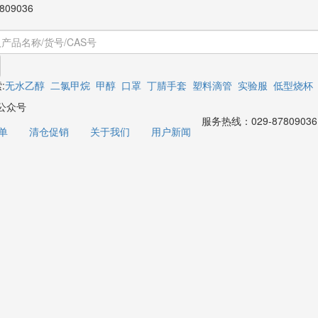
809036
:
无水乙醇
二氯甲烷
甲醇
口罩
丁腈手套
塑料滴管
实验服
低型烧杯
公众号
服务热线：
029-87809036
单
清仓促销
关于我们
用户新闻