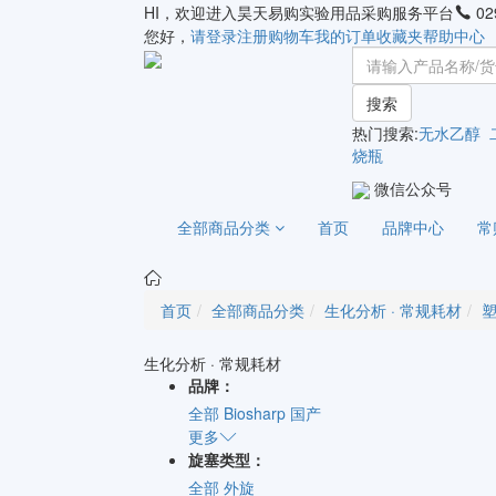
HI，欢迎进入昊天易购实验用品采购服务平台
02
您好，
请登录
注册
购物车
我的订单
收藏夹
帮助中心
搜索
热门搜索:
无水乙醇
烧瓶
微信公众号
全部商品分类
首页
品牌中心
常
首页
全部商品分类
生化分析 · 常规耗材
生化分析 · 常规耗材
品牌：
全部
Biosharp
国产
更多
旋塞类型：
全部
外旋