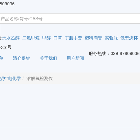
809036
:
无水乙醇
二氯甲烷
甲醇
口罩
丁腈手套
塑料滴管
实验服
低型烧杯
公众号
服务热线：
029-87809036
单
清仓促销
关于我们
用户新闻
光学*电化学
溶解氧检测仪