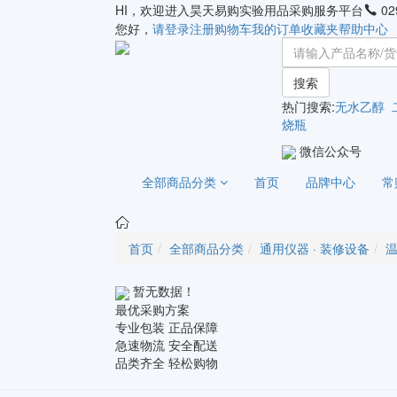
HI，欢迎进入昊天易购实验用品采购服务平台
02
您好，
请登录
注册
购物车
我的订单
收藏夹
帮助中心
搜索
热门搜索:
无水乙醇
烧瓶
微信公众号
全部商品分类
首页
品牌中心
常
首页
全部商品分类
通用仪器 · 装修设备
温
暂无数据！
最优采购方案
专业包装 正品保障
急速物流 安全配送
品类齐全 轻松购物