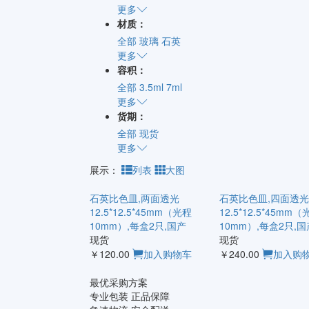
更多
材质：
全部
玻璃
石英
更多
容积：
全部
3.5ml
7ml
更多
货期：
全部
现货
更多
展示：
列表
大图
石英比色皿,两面透光
石英比色皿,四面透光
12.5*12.5*45mm（光程
12.5*12.5*45mm
10mm）,每盒2只,国产
10mm）,每盒2只,国
现货
现货
￥120.00
加入购物车
￥240.00
加入购
最优采购方案
专业包装 正品保障