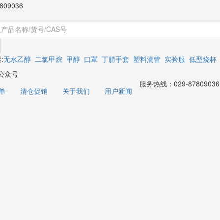
809036
:
无水乙醇
二氯甲烷
甲醇
口罩
丁腈手套
塑料滴管
实验服
低型烧杯
公众号
服务热线：
029-87809036
单
清仓促销
关于我们
用户新闻