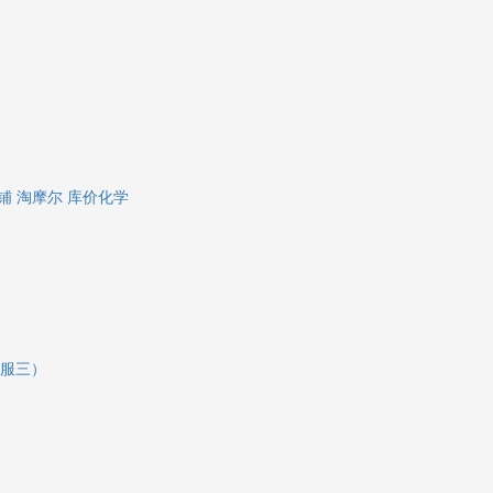
铺
淘摩尔
库价化学
（客服三）