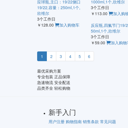
应球瓶,主口：19/22侧口
1000ml,1个,欣维尔
19/22,容量：250ml,1个,
3个工作日
欣维尔
￥113.00
加入购
3个工作日
￥128.00
加入购物车
反应瓶,四氟节门19/2
50ml,1个,欣维尔
3个工作日
￥59.00
加入购物
1
2
3
4
5
6
最优采购方案
专业包装 正品保障
急速物流 安全配送
品类齐全 轻松购物
新手入门
用户注册
购物指南
销售条款
常见问题