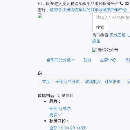
HI，欢迎进入昊天易购实验用品采购服务平台
02
您好，
请登录
注册
购物车
我的订单
收藏夹
帮助中心
搜索
热门搜索:
无水乙醇
烧瓶
微信公众号
全部商品分类
首页
品牌中心
常
首页
全部商品分类
玻璃制品 · 计量器皿
玻璃制品 · 计量器皿
品牌：
全部
欣维尔
更多
标磨口径：
全部
19
24
29
14/20