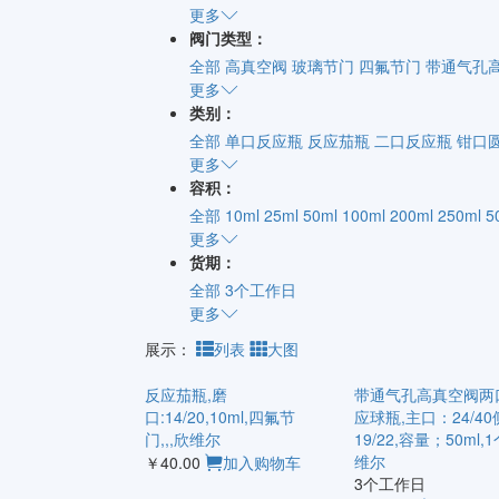
更多
阀门类型：
全部
高真空阀
玻璃节门
四氟节门
带通气孔
更多
类别：
全部
单口反应瓶
反应茄瓶
二口反应瓶
钳口
更多
容积：
全部
10ml
25ml
50ml
100ml
200ml
250ml
5
更多
货期：
全部
3个工作日
更多
展示：
列表
大图
反应茄瓶,磨
带通气孔高真空阀两
口:14/20,10ml,四氟节
应球瓶,主口：24/40
门,,,欣维尔
19/22,容量；50ml,
维尔
￥40.00
加入购物车
3个工作日