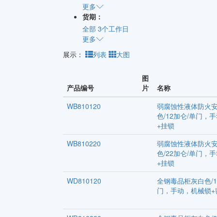
更多
货期：
全部
3个工作日
更多
展示：
列表
大图
图
产品编号
片
名称
WB810120
弱腐蚀性液体防火
色/12加仑/单门，
+挂锁
WB810220
弱腐蚀性液体防火
色/22加仑/单门，
+挂锁
WD810120
全钢毒品柜灰白色/1
门，手动，机械锁+