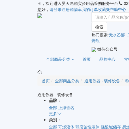
HI，欢迎进入昊天易购实验用品采购服务平台
02
您好，
请登录
注册
购物车
我的订单
收藏夹
帮助中心
搜索
热门搜索:
无水乙醇
烧瓶
微信公众号
全部商品分类
首页
品牌中心
常
首页
全部商品分类
通用仪器 · 装修设备
称
通用仪器 · 装修设备
品牌：
全部
上海晋名
更多
类别：
全部
可燃液体
弱腐蚀性液体
强酸碱储存
易