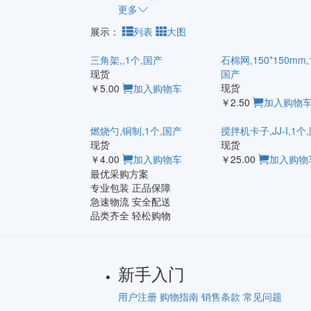
更多
展示：
列表
大图
三角架,,1个,国产
石棉网,150*150mm,
现货
国产
现货
￥5.00
加入购物车
￥2.50
加入购物
燃烧勺,铜制,1个,国产
搅拌机卡子,JJ-I,1个
现货
现货
￥4.00
加入购物车
￥25.00
加入购物
最优采购方案
专业包装 正品保障
急速物流 安全配送
品类齐全 轻松购物
新手入门
用户注册
购物指南
销售条款
常见问题