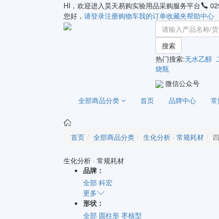
HI，欢迎进入昊天易购实验用品采购服务平台
02
您好，
请登录
注册
购物车
我的订单
收藏夹
帮助中心
搜索
热门搜索:
无水乙醇
烧瓶
微信公众号
全部商品分类
首页
品牌中心
常
首页
全部商品分类
生化分析 · 常规耗材
生化分析 · 常规耗材
品牌：
全部
科宏
更多
形状：
全部
圆柱形
枣核型