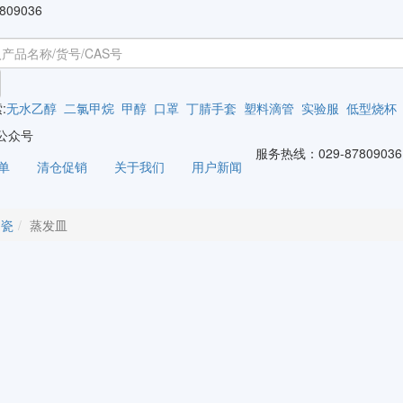
809036
:
无水乙醇
二氯甲烷
甲醇
口罩
丁腈手套
塑料滴管
实验服
低型烧杯
公众号
服务热线：
029-87809036
单
清仓促销
关于我们
用户新闻
陶瓷
蒸发皿