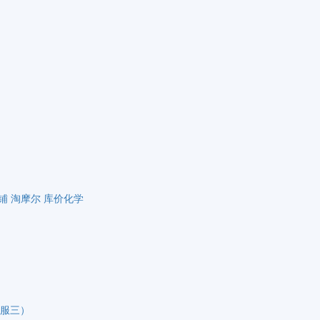
铺
淘摩尔
库价化学
（客服三）