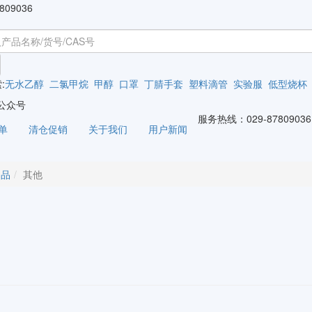
809036
:
无水乙醇
二氯甲烷
甲醇
口罩
丁腈手套
塑料滴管
实验服
低型烧杯
公众号
服务热线：
029-87809036
单
清仓促销
关于我们
用户新闻
用品
其他