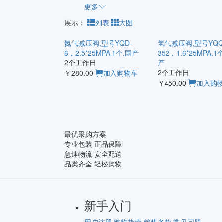
更多
展示：
列表
大图
氮气减压阀,型号YQD-
氢气减压阀,型号YQQ
6，2.5*25MPA,1个,国产
352，1.6*25MPA,1
2个工作日
产
2个工作日
￥280.00
加入购物车
￥450.00
加入购
最优采购方案
专业包装 正品保障
急速物流 安全配送
品类齐全 轻松购物
新手入门
用户注册
购物指南
销售条款
常见问题