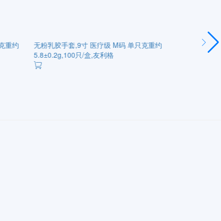
只克重约
无粉乳胶手套,9寸 医疗级 M码 单只克重约
无粉乳胶手套,
5.8±0.2g,100只/盒,友利格
5.8±0.2g,1