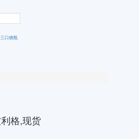
三口烧瓶
,友利格,现货