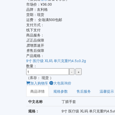
市场价：¥36.00
品牌：
友利格
货期：
现货
运费：
全场满500包邮
支付方式：
线下支付
商品服务：
正
正品保障
票
增票速开
售
售后保障
产品规格：
9寸 医疗级 XL码 单只克重约4.5±0.2g
数量：
-
+
（库存： 现货 ）
加入购物车
大包装询价
商品详情
规格参数
售后服务
温馨提示
中文名称
丁腈手套
规格：
9寸 医疗级 XL码 单只克重约4.5±0