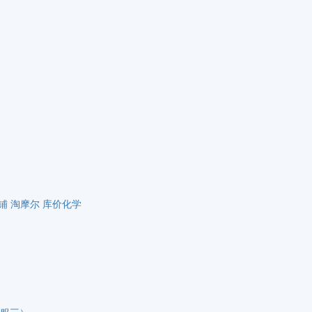
铺
淘摩尔
库价化学