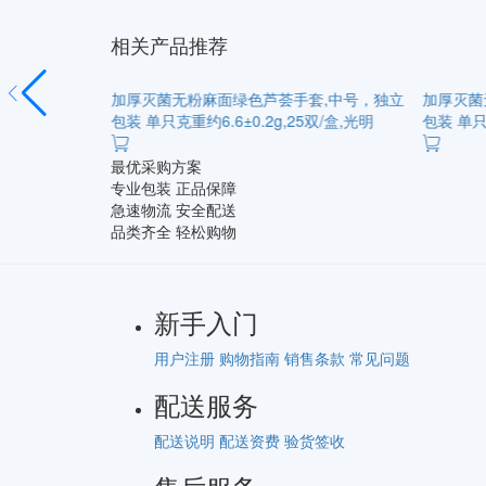
相关产品推荐
套,小号，独立
加厚灭菌无粉麻面绿色芦荟手套,中号，独立
加厚灭菌
双/盒,光明
包装 单只克重约6.6±0.2g,25双/盒,光明
包装 单只克
最优采购方案
专业包装 正品保障
急速物流 安全配送
品类齐全 轻松购物
新手入门
用户注册
购物指南
销售条款
常见问题
配送服务
配送说明
配送资费
验货签收