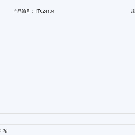
产品编号：
HT024104
规
.2g