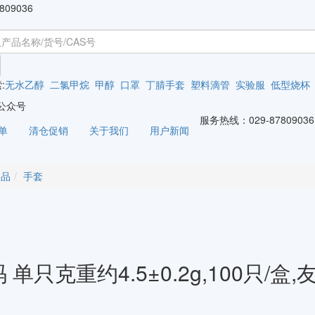
809036
:
无水乙醇
二氯甲烷
甲醇
口罩
丁腈手套
塑料滴管
实验服
低型烧杯
公众号
服务热线：
029-87809036
单
清仓促销
关于我们
用户新闻
用品
手套
 单只克重约4.5±0.2g,100只/盒