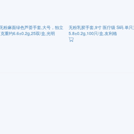
无粉麻面绿色芦荟手套,大号，独立
无粉乳胶手套,9寸 医疗级 S码 单
重约6.6±0.2g,25双/盒,光明
5.8±0.2g,100只/盒,友利格