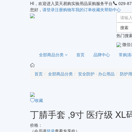
HI，欢迎进入昊天易购实验用品采购服务平台
029-87
您好，
请登录
注册
购物车
我的订单
收藏夹
帮助中心
搜索
热门搜索
微信
全部商品分类
首页
品牌中心
常购清
首页
全部商品分类
安全防护 · 办公用品
防护
收藏
丁腈手套 ,9寸 医疗级 XL码
价格：
（会员请
登录
查看专享价）