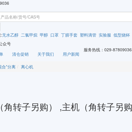
9036
:
无水乙醇
二氯甲烷
甲醇
口罩
丁腈手套
塑料滴管
实验服
低型烧杯
公众号
服务热线：
029-87809036
单
清仓促销
关于我们
用户新闻
混合*分离
离心机
角转子另购） ,主机（角转子另购）