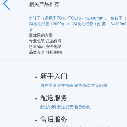
相关产品推荐
）15000rpm，
角转子（适用于TG16 /TGL16）12000rpm，
角转子（适
台,英泰
24支毛细管,12000rpm，24支毛细管,1台,英
6×100m
泰
最优采购方案
专业包装 正品保障
急速物流 安全配送
品类齐全 轻松购物
新手入门
用户注册
购物指南
销售条款
常见问题
配送服务
配送说明
配送资费
验货签收
售后服务