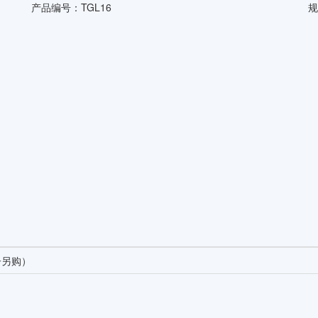
产品编号：
TGL16
规
子另购）