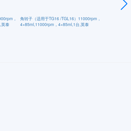
00rpm，
角转子（适用于TG16 /TGL16）11000rpm，
角转子（适用于TG
台,英泰
4×85ml,11000rpm，4×85ml,1台,英泰
6×50ml（圆）,
台,英泰