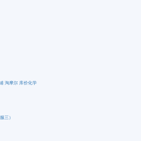
铺
淘摩尔
库价化学
（客服三）