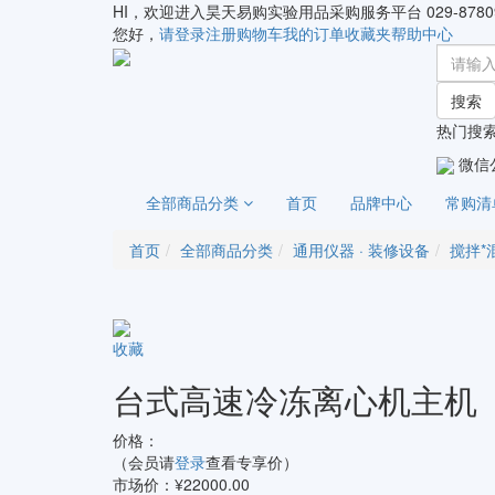
HI，欢迎进入昊天易购实验用品采购服务平台
029-8780
您好，
请登录
注册
购物车
我的订单
收藏夹
帮助中心
搜索
热门搜索
微信
全部商品分类
首页
品牌中心
常购清
首页
全部商品分类
通用仪器 · 装修设备
搅拌*
收藏
台式高速冷冻离心机主机（
价格：
（会员请
登录
查看专享价）
市场价：¥22000.00