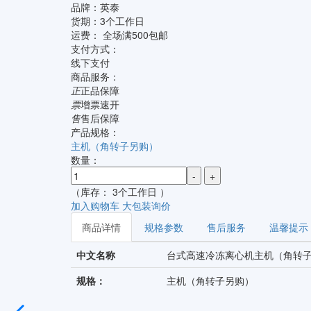
品牌：
英泰
货期：
3个工作日
运费：
全场满500包邮
支付方式：
线下支付
商品服务：
正
正品保障
票
增票速开
售
售后保障
产品规格：
主机（角转子另购）
数量：
-
+
（库存： 3个工作日 ）
加入购物车
大包装询价
商品详情
规格参数
售后服务
温馨提示
中文名称
台式高速冷冻离心机主机（角转
规格：
主机（角转子另购）