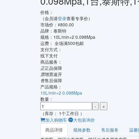
0.098Mpa,1台,泰斯特
价格：
（会员请
登录
查看专享价）
市场价：¥800.00
品牌：
泰斯特
规格：
10L/min×2 0.098Mpa
运费：
全场满500包邮
支付方式：
线下支付
商品服务：
正
正品保障
票
增票速开
售
售后保障
产品规格：
10L/min×2 0.098Mpa
数量：
-
+
（库存： 1个工作日 ）
加入购物车
大包装询价
商品详情
规格参数
售后服务
温馨