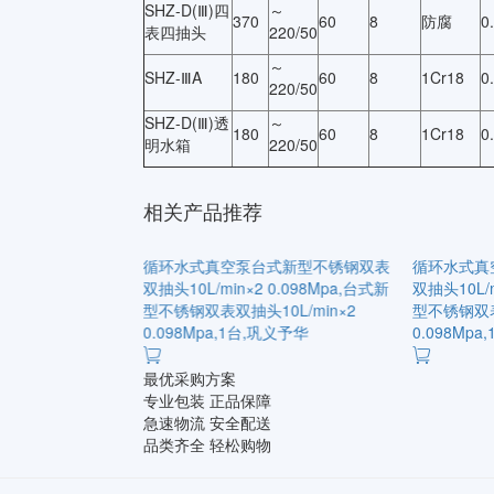
SHZ-D(Ⅲ)四
～
370
60
8
防腐
0
表四抽头
220/50
～
SHZ-ⅢA
180
60
8
1Cr18
0
220/50
SHZ-D(Ⅲ)透
～
180
60
8
1Cr18
0
明水箱
220/50
相关产品推荐
式新型不锈钢双表
循环水式真空泵台式新型不锈钢双表
循环水式真
 0.098Mpa,台式新
双抽头10L/min×2 0.098Mpa,台式新
双抽头10L/m
0L/min×2
型不锈钢双表双抽头10L/min×2
型不锈钢双表
巩义予华
0.098Mpa,1台,巩义予华
0.098Mp
最优采购方案
专业包装 正品保障
急速物流 安全配送
品类齐全 轻松购物