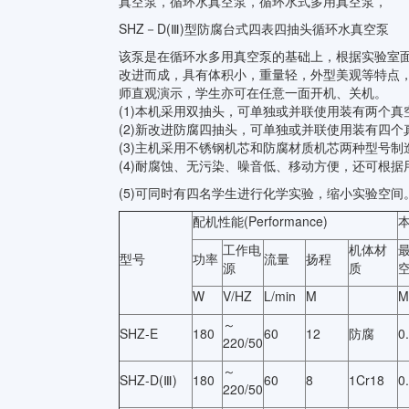
真空泵，循环水真空泵，循环水式多用真空泵，
SHZ－D(Ⅲ)型防腐台式四表四抽头循环水真空泵
该泵是在循环水多用真空泵的基础上，根据实验室
改进而成，具有体积小，重量轻，外型美观等特点，
师直观演示，学生亦可在任意一面开机、关机。
(1)本机采用双抽头，可单独或并联使用装有两个真
(2)新改进防腐四抽头，可单独或并联使用装有四个
(3)主机采用不锈钢机芯和防腐材质机芯两种型号制
(4)耐腐蚀、无污染、噪音低、移动方便，还可根
(5)可同时有四名学生进行化学实验，缩小实验空间
配机性能(Performance)
工作电
机体材
型号
功率
流量
扬程
源
质
W
V/HZ
L/min
M
M
～
SHZ-E
180
60
12
防腐
0
220/50
～
SHZ-D(Ⅲ)
180
60
8
1Cr18
0
220/50